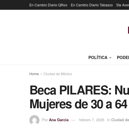
En Cambio Diario QRoo
En Cambio Diario Tabasco
5ta Ave
POLÍTICA
PODE
Home
Ciudad de México
Beca PILARES: Nu
Mujeres de 30 a 6
Por
Ana Garcia
febrero 7, 2025
in
Ciudad d