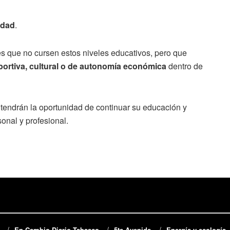
rdad
.
es que no cursen estos niveles educativos, pero que
portiva, cultural o de autonomía económica
dentro de
tendrán la oportunidad de continuar su educación y
sonal y profesional.
En Cambio Diario Tabasco
5ta Avenida
Energía y ecología