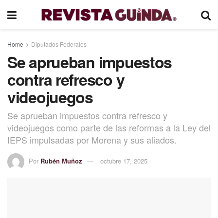
Home
Diputados Federales
Se aprueban impuestos
contra refresco y
videojuegos
Se aprueban impuestos contra refresco y
videojuegos como parte de las reformas a la Ley del
IEPS impulsadas por Morena y sus aliados.
Por
Rubén Muñoz
octubre 17, 2025