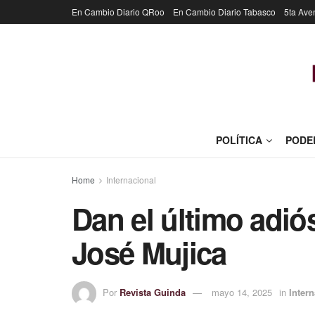
En Cambio Diario QRoo
En Cambio Diario Tabasco
5ta Ave
POLÍTICA
PODE
Home
Internacional
Dan el último adió
José Mujica
Por
Revista Guinda
mayo 14, 2025
in
Inter