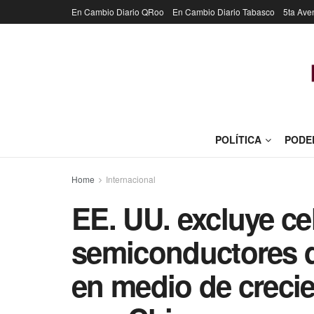
En Cambio Diario QRoo
En Cambio Diario Tabasco
5ta Ave
POLÍTICA
PODE
Home
Internacional
EE. UU. excluye ce
semiconductores d
en medio de crecie