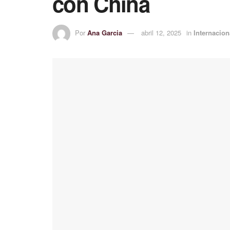
con China
Por
Ana Garcia
abril 12, 2025
in
Internacion