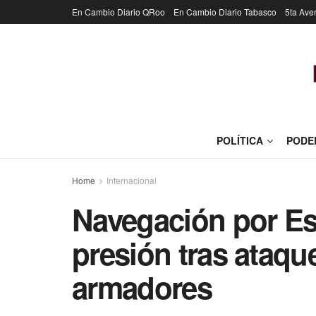
En Cambio Diario QRoo
En Cambio Diario Tabasco
5ta Ave
POLÍTICA
PODE
Home
Internacional
Navegación por Es
presión tras ataqu
armadores