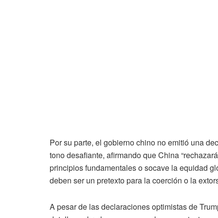
Por
su
parte,
el
gobierno
chino
no
emitió
una
dec
tono
desafiante,
afirmando
que
China “
rechazar
principios
fundamentales
o
socave
la
equidad
gl
deben
ser
un
pretexto
para
la
coerción
o
la
extor
A
pesar
de
las
declaraciones
optimistas
de
Trum