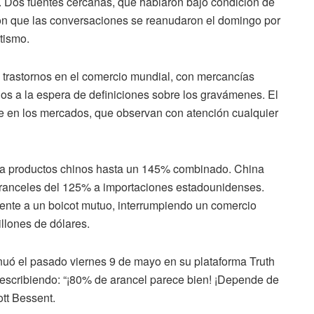
.
Dos
fuentes
cercanas,
que
hablaron
bajo
condición
de
on
que
las
conversaciones
se
reanudaron
el
domingo
por
tismo.
s
trastornos
en
el
comercio
mundial,
con
mercancías
dos
a
la
espera
de
definiciones
sobre
los
gravámenes.
El
re
en
los
mercados,
que
observan
con
atención
cualquier
a
productos
chinos
hasta
un
145%
combinado.
China
ranceles
del
125%
a
importaciones
estadounidenses.
mente
a
un
boicot
mutuo,
interrumpiendo
un
comercio
illones
de
dólares.
inuó
el
pasado
viernes
9
de
mayo
en
su
plataforma
Truth
escribiendo: “¡
80%
de
arancel
parece
bien! ¡
Depende
de
ott
Bessent.