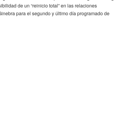
ibilidad
de
un “
reinicio
total”
en
las
relaciones
Ginebra
para
el
segundo
y
último
día
programado
de