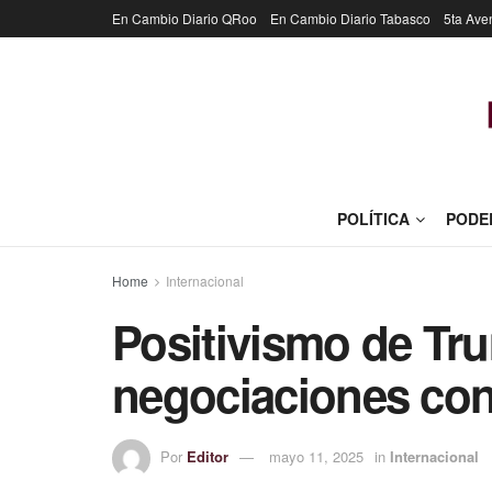
En Cambio Diario QRoo
En Cambio Diario Tabasco
5ta Ave
POLÍTICA
PODE
Home
Internacional
Positivismo de Tr
negociaciones co
Por
Editor
mayo 11, 2025
in
Internacional