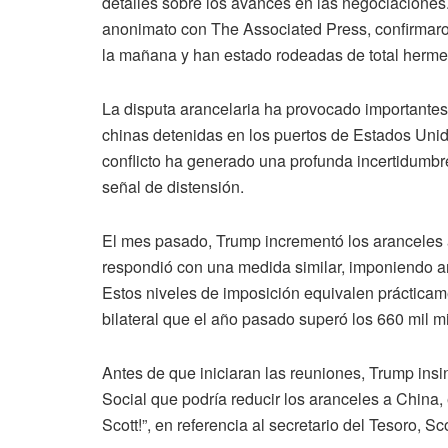
detalles
sobre
los
avances
en
las
negociaciones
anonimato
con
The
Associated
Press,
confirmar
la
mañana
y
han
estado
rodeadas
de
total
herme
La
disputa
arancelaria
ha
provocado
importante
chinas
detenidas
en
los
puertos
de
Estados
Uni
conflicto
ha
generado
una
profunda
incertidumb
señal
de
distensión.
El
mes
pasado,
Trump
incrementó
los
aranceles
respondió
con
una
medida
similar,
imponiendo
a
Estos
niveles
de
imposición
equivalen
práctica
bilateral
que
el
año
pasado
superó
los
660
mil
m
Antes
de
que
iniciaran
las
reuniones,
Trump
ins
Social
que
podría
reducir
los
aranceles
a
China,
Scott!”,
en
referencia
al
secretario
del
Tesoro,
Sc