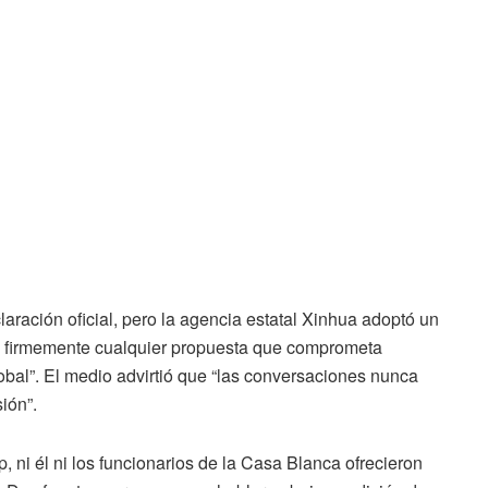
laración
oficial,
pero
la
agencia
estatal
Xinhua
adoptó
un
á
firmemente
cualquier
propuesta
que
comprometa
obal”.
El
medio
advirtió
que “
las
conversaciones
nunca
sión”.
p,
ni
él
ni
los
funcionarios
de
la
Casa
Blanca
ofrecieron