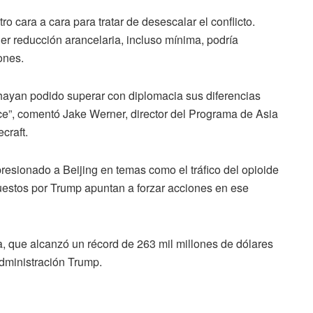
tro
cara
a
cara
para
tratar
de
desescalar
el
conflicto.
ier
reducción
arancelaria,
incluso
mínima,
podría
ones.
hayan
podido
superar
con
diplomacia
sus
diferencias
ce”,
comentó
Jake
Werner,
director
del
Programa
de
Asia
ecraft.
presionado
a
Beijing
en
temas
como
el
tráfico
del
opioide
uestos
por
Trump
apuntan
a
forzar
acciones
en
ese
a,
que
alcanzó
un
récord
de
263
mil
millones
de
dólares
dministración
Trump.