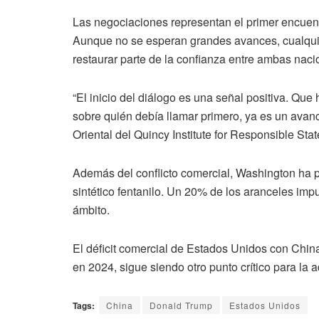
Las
negociaciones
representan
el
primer
encuen
Aunque
no
se
esperan
grandes
avances,
cualqu
restaurar
parte
de
la
confianza
entre
ambas
naci
“
El
inicio
del
diálogo
es
una
señal
positiva.
Que
sobre
quién
debía
llamar
primero,
ya
es
un
avan
Oriental
del
Quincy
Institute
for
Responsible
Stat
Además
del
conflicto
comercial,
Washington
ha
sintético
fentanilo.
Un
20%
de
los
aranceles
imp
ámbito.
El
déficit
comercial
de
Estados
Unidos
con
Chin
en
2024,
sigue
siendo
otro
punto
crítico
para
la
a
Tags:
China
Donald Trump
Estados Unidos