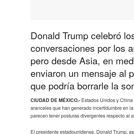
Donald Trump celebró lo
conversaciones por los a
pero desde Asia, en medio 
enviaron un mensaje al 
que podría borrarle la son
CIUDAD DE MÉXICO.-
Estados
Unidos
y
China
aranceles
que
han
generado
incertidumbre
en
l
parecen
tener
posturas
divergentes
respecto
al
a
El
presidente
estadounidense,
Donald
Trump,
a