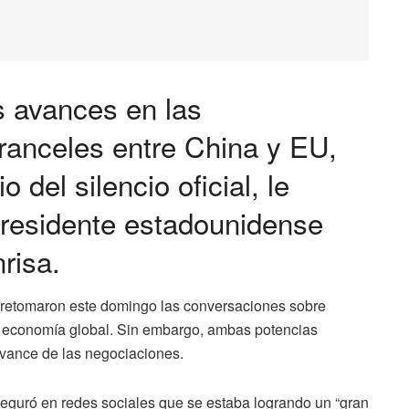
s avances en las
ranceles entre China y EU,
del silencio oficial, le
presidente estadounidense
risa.
retomaron
este
domingo
las
conversaciones
sobre
a
economía
global.
Sin
embargo,
ambas
potencias
vance
de
las
negociaciones.
seguró
en
redes
sociales
que
se
estaba
logrando
un “
gran