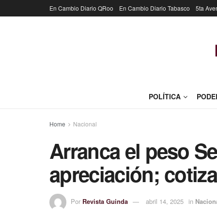
En Cambio Diario QRoo
En Cambio Diario Tabasco
5ta Ave
POLÍTICA
PODE
Home
Nacional
Arranca el peso S
apreciación; cotiza
Por
Revista Guinda
abril 14, 2025
in
Nacion