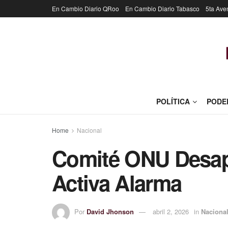
En Cambio Diario QRoo
En Cambio Diario Tabasco
5ta Ave
POLÍTICA
PODE
Home
Nacional
Comité ONU Desap
Activa Alarma
Por
David Jhonson
abril 2, 2026
in
Naciona