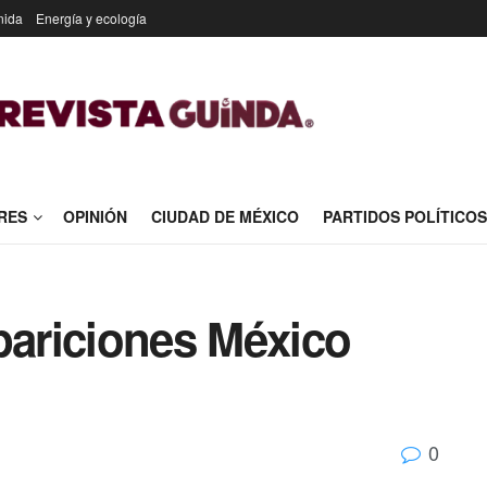
nida
Energía y ecología
RES
OPINIÓN
CIUDAD DE MÉXICO
PARTIDOS POLÍTICOS
ariciones México
0
l