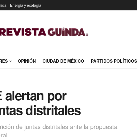
nida
Energía y ecología
RES
OPINIÓN
CIUDAD DE MÉXICO
PARTIDOS POLÍTICOS
 alertan por
tas distritales
ción de juntas distritales ante la propuesta
ral.