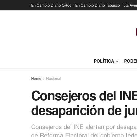
En Cambio Diario QRoo
En Cambio Diario Tabasco
5ta Ave
POLÍTICA
PODE
Home
Nacional
Consejeros del INE
desaparición de jun
Consejeros del INE alertan por desapari
de Reforma Electoral del gobierno fede