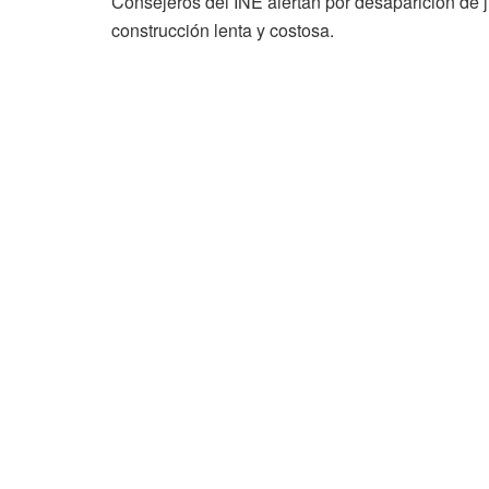
Consejeros del INE alertan por desaparición de j
construcción lenta y costosa.