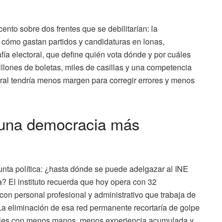
cento sobre dos frentes que se debilitarían: la
ar cómo gastan partidos y candidaturas en lonas,
ía electoral, que define quién vota dónde y por cuáles
lones de boletas, miles de casillas y una competencia
oral tendría menos margen para corregir errores y menos
 una democracia más
unta política: ¿hasta dónde se puede adelgazar al INE
a? El instituto recuerda que hoy opera con 32
con personal profesional y administrativo que trabaja de
La eliminación de esa red permanente recortaría de golpe
orales con menos manos, menos experiencia acumulada y