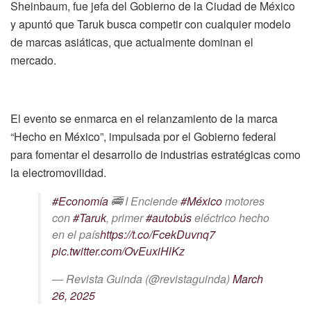
Sheinbaum, fue jefa del Gobierno de la Ciudad de México
y apuntó que Taruk busca competir con cualquier modelo
de marcas asiáticas, que actualmente dominan el
mercado.
El evento se enmarca en el relanzamiento de la marca
“Hecho en México”, impulsada por el Gobierno federal
para fomentar el desarrollo de industrias estratégicas como
la electromovilidad.
#Economía
🚎 I Enciende
#México
motores
con
#Taruk
, primer
#autobús
eléctrico hecho
en el país
https://t.co/FcekDuvnq7
pic.twitter.com/OvEuxiHlKz
— Revista Guinda (@revistaguinda)
March
26, 2025