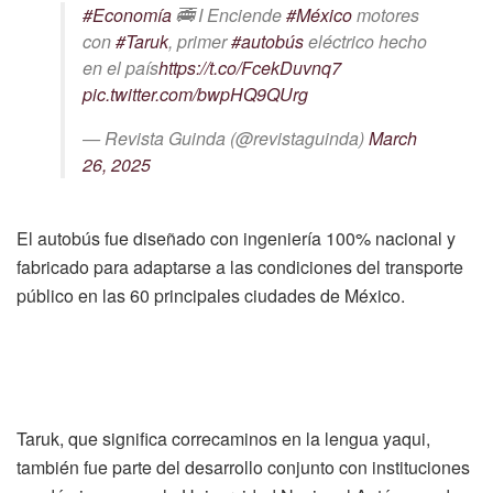
#Economía
🚎 I Enciende
#México
motores
con
#Taruk
, primer
#autobús
eléctrico hecho
en el país
https://t.co/FcekDuvnq7
pic.twitter.com/bwpHQ9QUrg
— Revista Guinda (@revistaguinda)
March
26, 2025
El autobús fue diseñado con ingeniería 100% nacional y
fabricado para adaptarse a las condiciones del transporte
público en las 60 principales ciudades de México.
Taruk, que significa correcaminos en la lengua yaqui,
también fue parte del desarrollo conjunto con instituciones