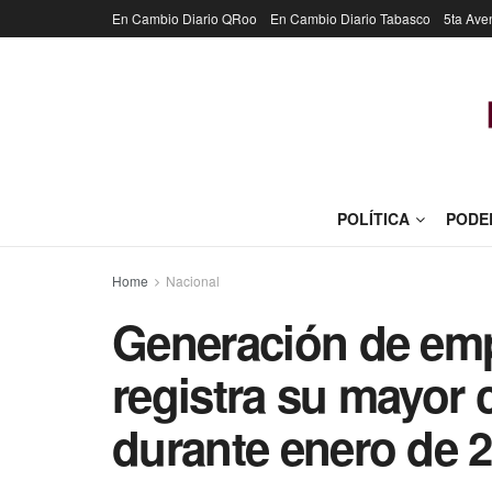
En Cambio Diario QRoo
En Cambio Diario Tabasco
5ta Ave
POLÍTICA
PODE
Home
Nacional
Generación de em
registra su mayor 
durante enero de 