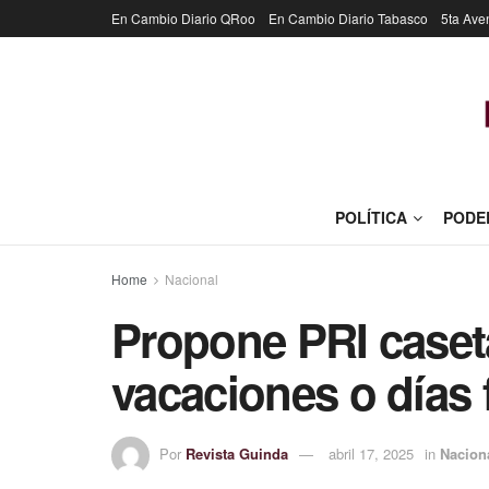
En Cambio Diario QRoo
En Cambio Diario Tabasco
5ta Ave
POLÍTICA
PODE
Home
Nacional
Propone PRI caseta
vacaciones o días 
Por
Revista Guinda
abril 17, 2025
in
Nacion