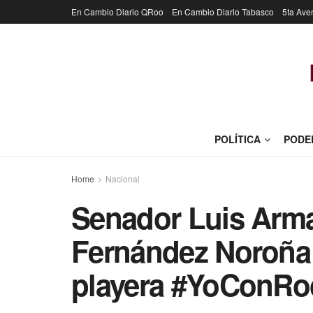
En Cambio Diario QRoo
En Cambio Diario Tabasco
5ta Ave
POLÍTICA
PODE
Home
Nacional
Senador Luis Arma
Fernández Noroña 
playera #YoConRo