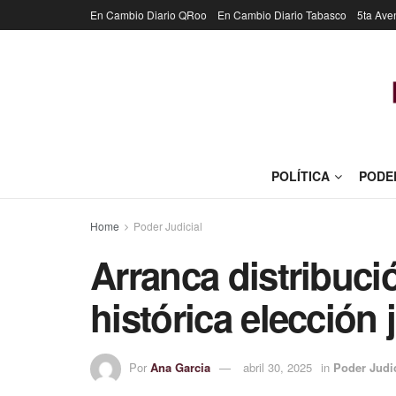
En Cambio Diario QRoo
En Cambio Diario Tabasco
5ta Ave
POLÍTICA
PODE
Home
Poder Judicial
Arranca distribuci
histórica elección 
Por
Ana Garcia
abril 30, 2025
in
Poder Judic