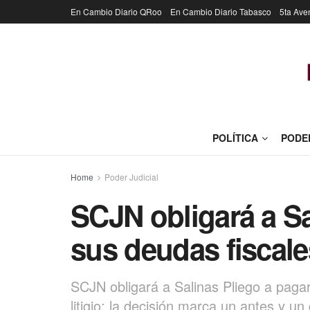
En Cambio Diario QRoo
En Cambio Diario Tabasco
5ta Ave
POLÍTICA
PODE
Home
Poder Judicial
SCJN obligará a Sa
sus deudas fiscale
SCJN obligará a Salinas Pliego a paga
litigio; la decisión marca un antes y un