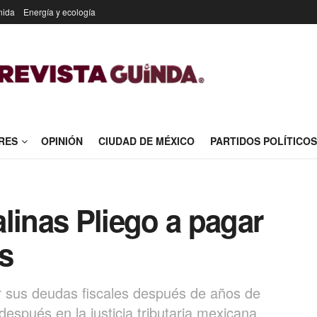
nida
Energía y ecología
RES
OPINIÓN
CIUDAD DE MÉXICO
PARTIDOS POLÍTICOS
linas Pliego a pagar
s
r sus deudas fiscales después de años de
 después en la justicia tributaria mexicana.