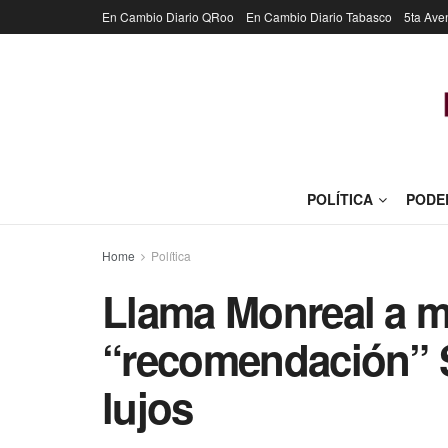
En Cambio Diario QRoo
En Cambio Diario Tabasco
5ta Ave
POLÍTICA
PODE
Home
Política
Llama Monreal a m
“recomendación” 
lujos