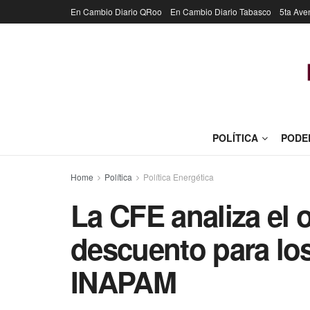
En Cambio Diario QRoo
En Cambio Diario Tabasco
5ta Ave
POLÍTICA
PODE
Home
Política
Política Energética
La CFE analiza el 
descuento para los
INAPAM