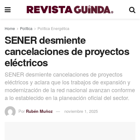
Home
Política
Política Energética
SENER desmiente
cancelaciones de proyectos
eléctricos
SENER desmiente cancelaciones de proyectos
eléctricos y aclara que los trabajos de expansión y
modernización de la red nacional avanzan conforme
a lo establecido en la planeación oficial del sector.
Por
Rubén Muñoz
noviembre 1, 2025