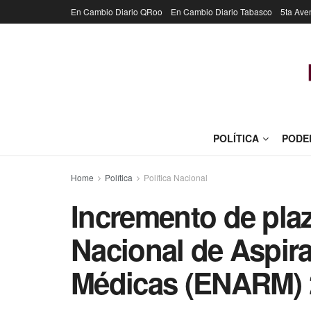
En Cambio Diario QRoo
En Cambio Diario Tabasco
5ta Ave
POLÍTICA
PODE
Home
Política
Política Nacional
Incremento de pla
Nacional de Aspir
Médicas (ENARM) 