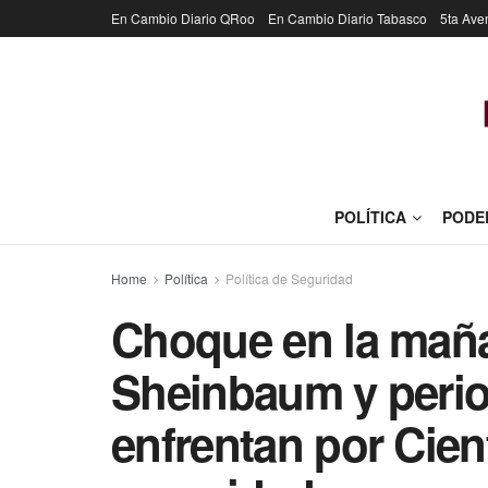
En Cambio Diario QRoo
En Cambio Diario Tabasco
5ta Ave
POLÍTICA
PODE
Home
Política
Política de Seguridad
Choque en la maña
Sheinbaum y perio
enfrentan por Cien