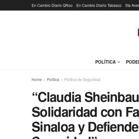
En Cambio Diario QRoo
En Cambio Diario Tabasco
5ta Ave
POLÍTICA
PODE
Home
Política
Política de Seguridad
“Claudia Sheinba
Solidaridad con F
Sinaloa y Defiende