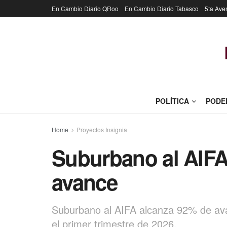
En Cambio Diario QRoo
En Cambio Diario Tabasco
5ta Ave
POLÍTICA
PODE
Home
Proyectos Insignia
Suburbano al AIFA
avance
Suburbano al AIFA alcanza 92% de avan
el primer trimestre de 2026.