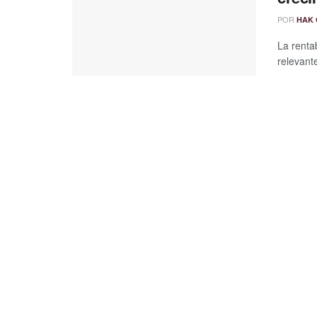
POR
HAK 
La renta
relevant