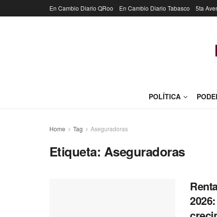
En Cambio Diario QRoo
En Cambio Diario Tabasco
5ta Ave
POLÍTICA
PODE
Home
Tag
Aseguradoras
Etiqueta:
Aseguradoras
Renta
2026:
crec