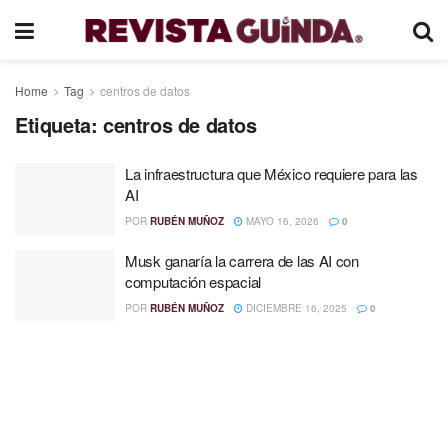
Home
Tag
centros de datos
Etiqueta:
centros de datos
La infraestructura que México requiere para las
AI
POR
RUBÉN MUÑOZ
MAYO 16, 2026
0
Musk ganaría la carrera de las AI con
computación espacial
POR
RUBÉN MUÑOZ
DICIEMBRE 16, 2025
0