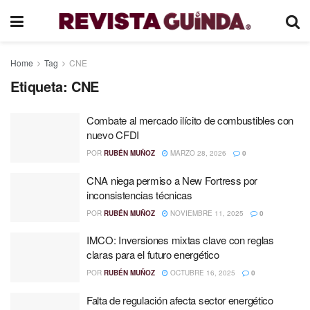
Home
Tag
CNE
Etiqueta:
CNE
Combate al mercado ilícito de combustibles con
nuevo CFDI
POR
RUBÉN MUÑOZ
MARZO 28, 2026
0
CNA niega permiso a New Fortress por
inconsistencias técnicas
POR
RUBÉN MUÑOZ
NOVIEMBRE 11, 2025
0
IMCO: Inversiones mixtas clave con reglas
claras para el futuro energético
POR
RUBÉN MUÑOZ
OCTUBRE 16, 2025
0
Falta de regulación afecta sector energético