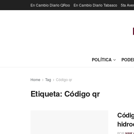
En Cambio Diario QRoo
En Cambio Diario Tabasco
5ta Ave
POLÍTICA
PODE
Home
Tag
Código qr
Etiqueta:
Código qr
Códig
hidro
POR
HAK 