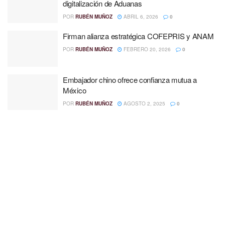
digitalización de Aduanas
POR
RUBÉN MUÑOZ
ABRIL 6, 2026
0
Firman alianza estratégica COFEPRIS y ANAM
POR
RUBÉN MUÑOZ
FEBRERO 20, 2026
0
Embajador chino ofrece confianza mutua a
México
POR
RUBÉN MUÑOZ
AGOSTO 2, 2025
0