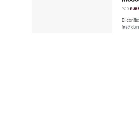
POR
RUB
El confl
fase dur