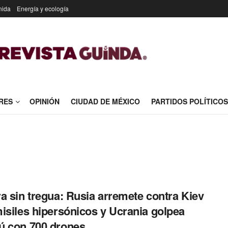
nida
Energía y ecología
RES
OPINIÓN
CIUDAD DE MÉXICO
PARTIDOS POLÍTICOS
a sin tregua: Rusia arremete contra Kiev
isiles hipersónicos y Ucrania golpea
 con 700 drones