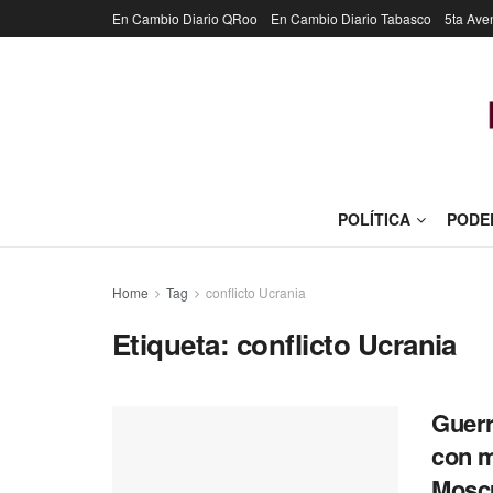
En Cambio Diario QRoo
En Cambio Diario Tabasco
5ta Ave
POLÍTICA
PODE
Home
Tag
conflicto Ucrania
Etiqueta:
conflicto Ucrania
Guerr
con m
Moscú