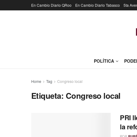
En Cambio Diario QRoo
En Cambio Diario Tabasco
5ta Ave
POLÍTICA
PODE
Home
Tag
Congreso local
Etiqueta:
Congreso local
PRI l
la re
POR
RUB