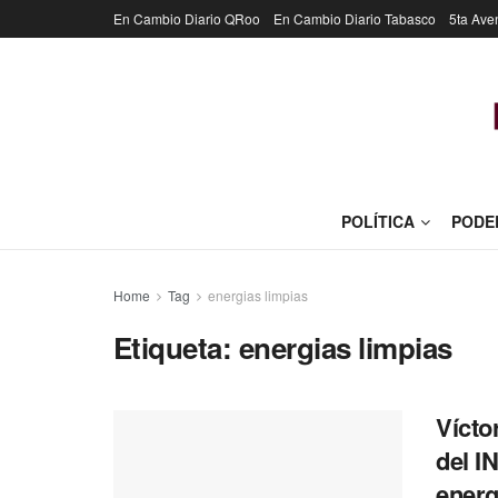
En Cambio Diario QRoo
En Cambio Diario Tabasco
5ta Ave
POLÍTICA
PODE
Home
Tag
energias limpias
Etiqueta:
energias limpias
Vícto
del I
energ