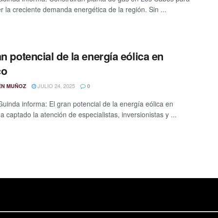
r la creciente demanda energética de la región. Sin ...
an potencial de la energía eólica en
co
JULIO 24, 2025
ÉN MUÑOZ
0
Guinda informa: El gran potencial de la energía eólica en
 captado la atención de especialistas, inversionistas y ...