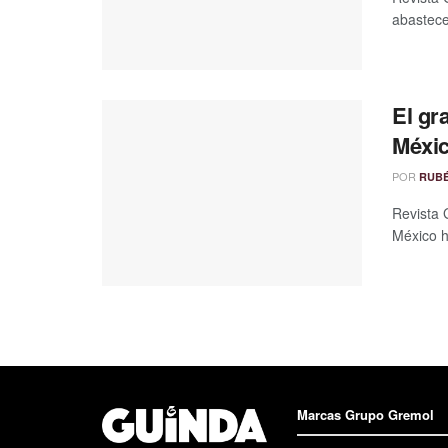
abastece
El gr
Méxi
POR
RUB
Revista 
México ha
Marcas Grupo Gremol