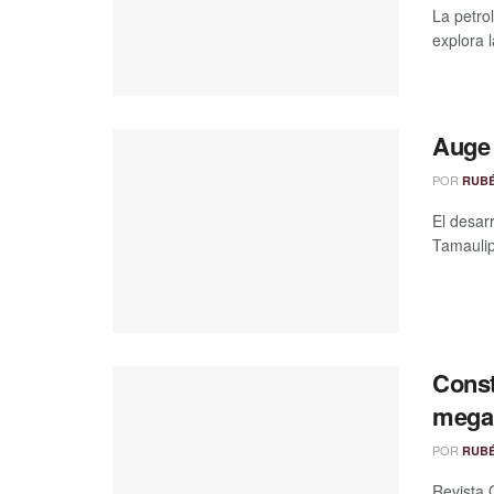
La petro
explora 
Auge 
POR
RUB
El desar
Tamaulip
Const
mega
POR
RUB
Revista 