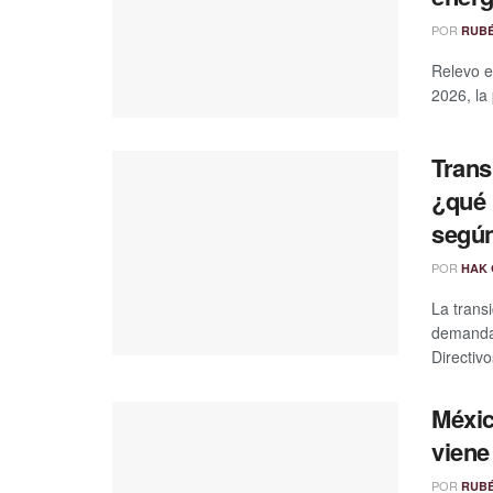
POR
RUB
Relevo e
2026, la
Trans
¿qué 
según
POR
HAK 
La trans
demanda 
Directivos
Méxic
viene
POR
RUB