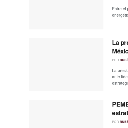
Entre el 
energéti
La pr
Méxi
POR
RUB
La presi
ante líd
estrateg
PEMEX
estra
POR
RUB