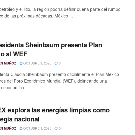
petróleo y el litio, la región podría definir buena parte del rumbo
co de las próximas décadas. México ...
esidenta Sheinbaum presenta Plan
co al WEF
OCTUBRE 9, 2025
ÉN MUÑOZ
0
denta Claudia Sheinbaum presentó oficialmente el Plan México
eres del Foro Económico Mundial (WEF), delineando una
ia económica ...
 explora las energías limpias como
tegia nacional
OCTUBRE 1, 2025
ÉN MUÑOZ
0