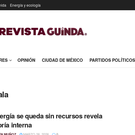
nida
Energía y ecología
RES
OPINIÓN
CIUDAD DE MÉXICO
PARTIDOS POLÍTICOS
ala
rgía se queda sin recursos revela
oría interna
MARZO 26, 2026
ÉN MUÑOZ
0