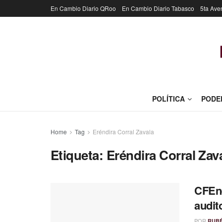
En Cambio Diario QRoo
En Cambio Diario Tabasco
5ta Ave
POLÍTICA
PODE
Home
Tag
Eréndira Corral Zavala
Etiqueta:
Eréndira Corral Zav
CFEne
audit
POR
RUB