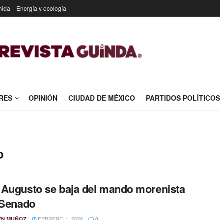
nida
Energía y ecología
RES
OPINIÓN
CIUDAD DE MÉXICO
PARTIDOS POLÍTICOS
o
Augusto se baja del mando morenista
 Senado
FEBRERO 1, 2026
ÉN MUÑOZ
0