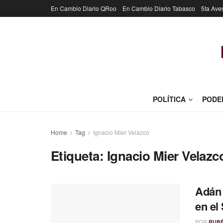
En Cambio Diario QRoo
En Cambio Diario Tabasco
5ta Ave
POLÍTICA
PODE
Home
Tag
Ignacio Mier Velazco
Etiqueta:
Ignacio Mier Velazc
Adán 
en el
POR
RUB