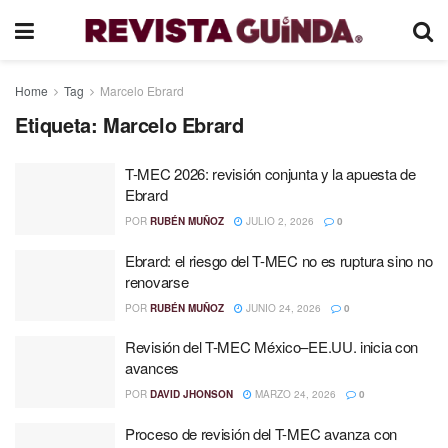
Home
Tag
Marcelo Ebrard
Etiqueta:
Marcelo Ebrard
T-MEC 2026: revisión conjunta y la apuesta de
Ebrard
POR
RUBÉN MUÑOZ
JULIO 2, 2026
0
Ebrard: el riesgo del T-MEC no es ruptura sino no
renovarse
POR
RUBÉN MUÑOZ
JUNIO 24, 2026
0
Revisión del T-MEC México–EE.UU. inicia con
avances
POR
DAVID JHONSON
MARZO 24, 2026
0
Proceso de revisión del T-MEC avanza con