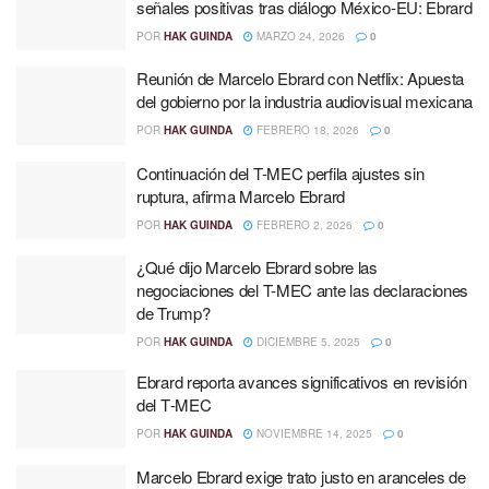
señales positivas tras diálogo México-EU: Ebrard
POR
HAK GUINDA
MARZO 24, 2026
0
Reunión de Marcelo Ebrard con Netflix: Apuesta
del gobierno por la industria audiovisual mexicana
POR
HAK GUINDA
FEBRERO 18, 2026
0
Continuación del T-MEC perfila ajustes sin
ruptura, afirma Marcelo Ebrard
POR
HAK GUINDA
FEBRERO 2, 2026
0
¿Qué dijo Marcelo Ebrard sobre las
negociaciones del T-MEC ante las declaraciones
de Trump?
POR
HAK GUINDA
DICIEMBRE 5, 2025
0
Ebrard reporta avances significativos en revisión
del T‑MEC
POR
HAK GUINDA
NOVIEMBRE 14, 2025
0
Marcelo Ebrard exige trato justo en aranceles de