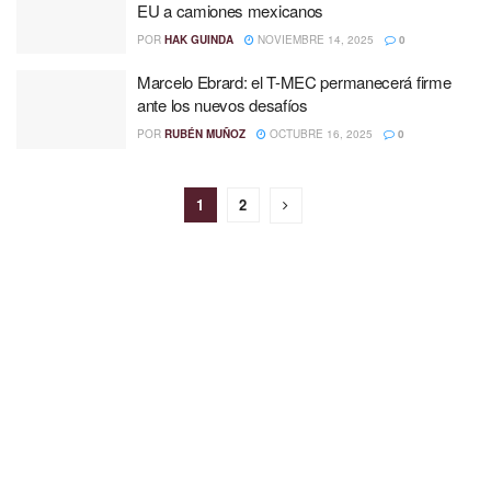
EU a camiones mexicanos
POR
HAK GUINDA
NOVIEMBRE 14, 2025
0
Marcelo Ebrard: el T-MEC permanecerá firme
ante los nuevos desafíos
POR
RUBÉN MUÑOZ
OCTUBRE 16, 2025
0
1
2