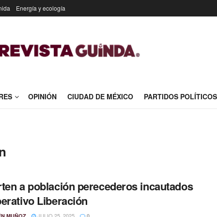
nida
Energía y ecología
RES
OPINIÓN
CIUDAD DE MÉXICO
PARTIDOS POLÍTICOS
ón
ten a población perecederos incautados
erativo Liberación
JULIO 25, 2025
ÉN MUÑOZ
0