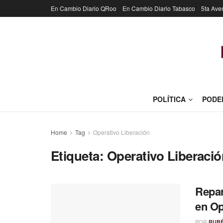
En Cambio Diario QRoo
En Cambio Diario Tabasco
5ta Ave
POLÍTICA
PODE
Home
Tag
Operativo Liberación
Etiqueta:
Operativo Liberaci
Repar
en Op
POR
RUB