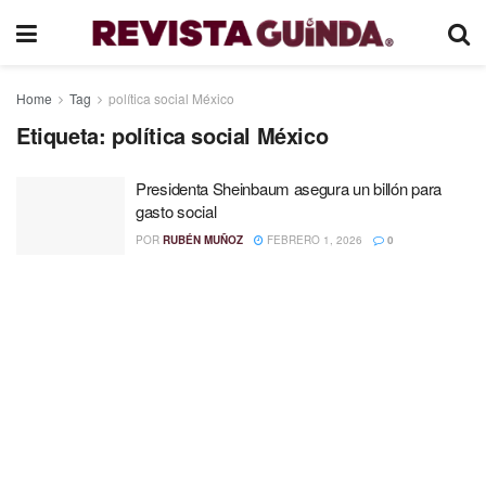
Home
Tag
política social México
Etiqueta:
política social México
Presidenta Sheinbaum asegura un billón para
gasto social
POR
RUBÉN MUÑOZ
FEBRERO 1, 2026
0