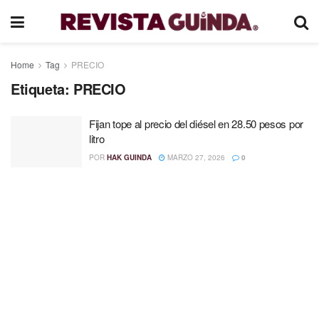
Home
Tag
PRECIO
Etiqueta:
PRECIO
Fijan tope al precio del diésel en 28.50 pesos por
litro
POR
HAK GUINDA
MARZO 27, 2026
0