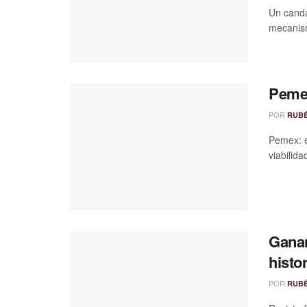
Un canda
mecanism
Pemex
POR
RUB
Pemex: e
viabilida
Ganan
histo
POR
RUB