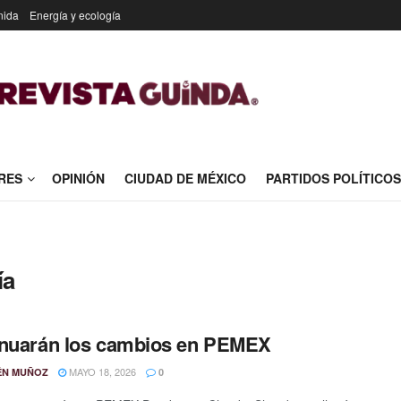
nida
Energía y ecología
RES
OPINIÓN
CIUDAD DE MÉXICO
PARTIDOS POLÍTICOS
ía
inuarán los cambios en PEMEX
MAYO 18, 2026
ÉN MUÑOZ
0