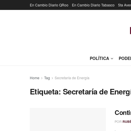
En Cambio Diario QRoo
En Cambio Diario Tabasco
5ta Ave
POLÍTICA
PODE
Home
Tag
Secretaría de Energía
Etiqueta:
Secretaría de Energ
Cont
POR
RUB