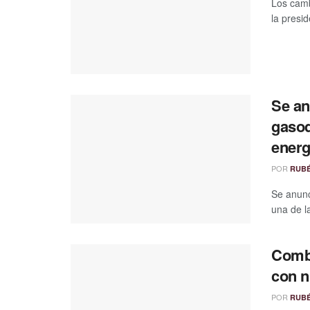
Los cam
la presi
Se an
gasod
energ
POR
RUB
Se anunc
una de l
Comba
con 
POR
RUB