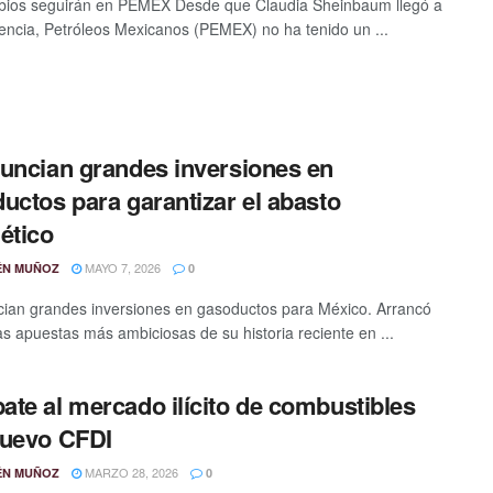
bios seguirán en PEMEX Desde que Claudia Sheinbaum llegó a
dencia, Petróleos Mexicanos (PEMEX) no ha tenido un ...
uncian grandes inversiones en
uctos para garantizar el abasto
ético
MAYO 7, 2026
ÉN MUÑOZ
0
ian grandes inversiones en gasoductos para México. Arrancó
as apuestas más ambiciosas de su historia reciente en ...
te al mercado ilícito de combustibles
nuevo CFDI
MARZO 28, 2026
ÉN MUÑOZ
0