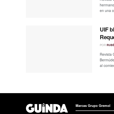
hermano 
en una o
UIF b
Requ
POR
RUB
Revista 
Bermúdez
al comien
Marcas Grupo Gremol