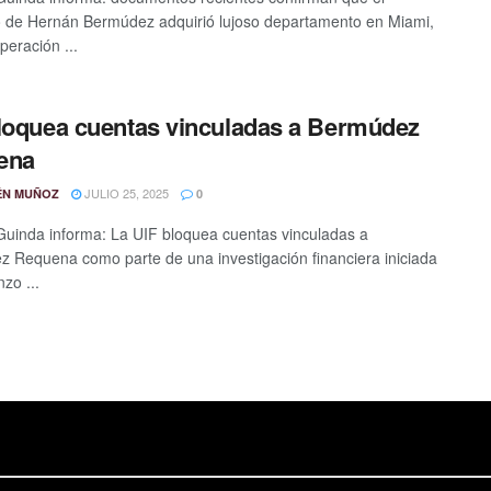
de Hernán Bermúdez adquirió lujoso departamento en Miami,
peración ...
loquea cuentas vinculadas a Bermúdez
ena
JULIO 25, 2025
ÉN MUÑOZ
0
Guinda informa: La UIF bloquea cuentas vinculadas a
 Requena como parte de una investigación financiera iniciada
zo ...