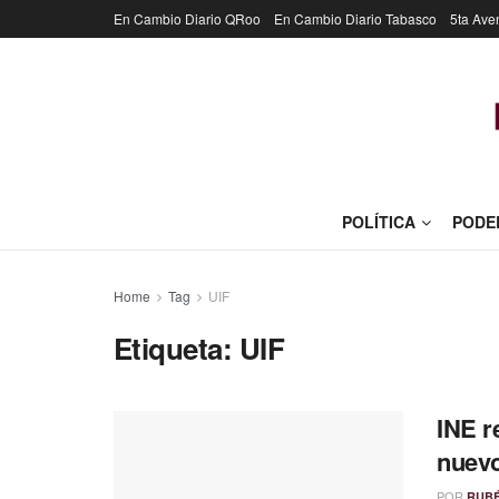
En Cambio Diario QRoo
En Cambio Diario Tabasco
5ta Ave
POLÍTICA
PODE
Home
Tag
UIF
Etiqueta:
UIF
INE r
nuevo
POR
RUB