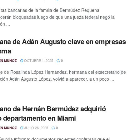
tas bancarias de la familia de Bermúdez Requena
erán bloqueadas luego de que una jueza federal negó la
ón ...
na de Adán Augusto clave en empresas
asma
OCTUBRE 1, 2025
ÉN MUÑOZ
0
e de Rosalinda López Hernández, hermana del exsecretario de
ión Adán Augusto López, volvió a aparecer, a un poco ...
ano de Hernán Bermúdez adquirió
o departamento en Miami
JULIO 26, 2025
ÉN MUÑOZ
0
Guinda informa: documentos recientes confirman que el