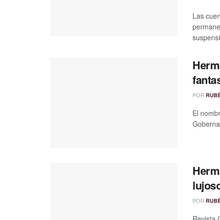
Las cuen
permanec
suspensi
Herma
fant
POR
RUB
El nombr
Gobernac
Herm
lujos
POR
RUB
Revista 