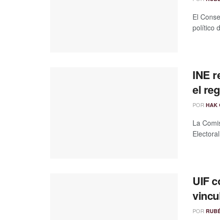
El Conse
político 
INE r
el re
POR
HAK 
La Comisi
Electora
UIF c
vincu
POR
RUB