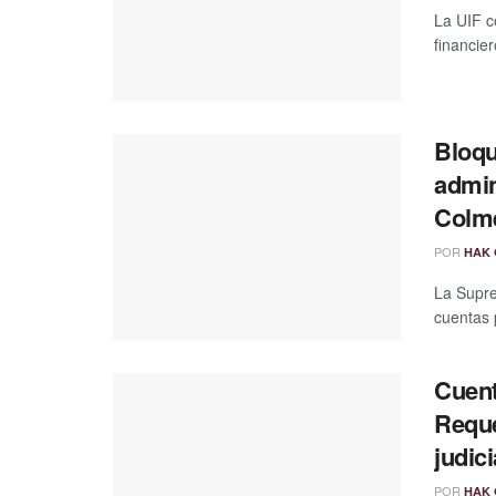
La UIF c
financie
Bloqu
admin
Colm
POR
HAK 
La Supre
cuentas 
Cuent
Reque
judici
POR
HAK 