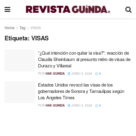
Home
Tag
VISAS
Etiqueta:
VISAS
“¿Qué intención con quitar la visa?”: reacción de
Claudia Sheinbaum al presunto retiro de visas de
Durazo y Villareal
POR
HAK GUINDA
JUNIO 3, 2026
0
Estados Unidos revocó las visas de los
gobernadores de Sonora y Tamaulipas según
Los Angeles Times
POR
HAK GUINDA
JUNIO 3, 2026
0