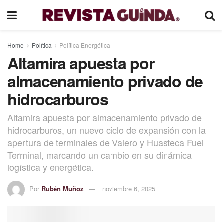
Home
Política
Política Energética
Altamira apuesta por
almacenamiento privado de
hidrocarburos
Altamira apuesta por almacenamiento privado de
hidrocarburos, un nuevo ciclo de expansión con la
apertura de terminales de Valero y Huasteca Fuel
Terminal, marcando un cambio en su dinámica
logística y energética.
Por
Rubén Muñoz
noviembre 6, 2025