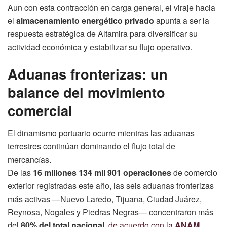
Aun con esta contracción en carga general, el viraje hacia
el
almacenamiento energético privado
apunta a ser la
respuesta estratégica de Altamira para diversificar su
actividad económica y estabilizar su flujo operativo.
Aduanas fronterizas: un
balance del movimiento
comercial
El dinamismo portuario ocurre mientras las aduanas
terrestres continúan dominando el flujo total de
mercancías.
De las
16 millones 134 mil 901 operaciones
de comercio
exterior registradas este año, las seis aduanas fronterizas
más activas —Nuevo Laredo, Tijuana, Ciudad Juárez,
Reynosa, Nogales y Piedras Negras— concentraron más
del
80% del total nacional
,
de acuerdo con la
ANAM
.