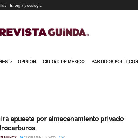
nida
Energía y ecología
RES
OPINIÓN
CIUDAD DE MÉXICO
PARTIDOS POLÍTICOS
ira apuesta por almacenamiento privado
drocarburos
NOVIEMBRE 6, 2025
ÉN MUÑOZ
0