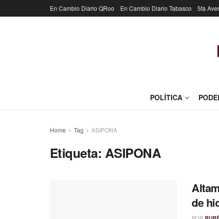
En Cambio Diario QRoo
En Cambio Diario Tabasco
5ta Ave
POLÍTICA
PODE
Home
Tag
ASIPONA
Etiqueta:
ASIPONA
Altam
de hi
POR
RUB