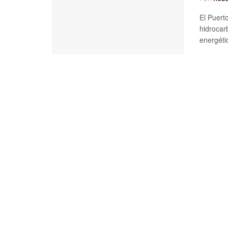
El Puert
hidrocarb
energétic