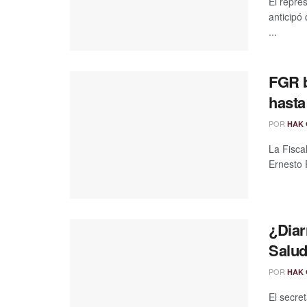
El repre
anticipó
...
FGR b
hasta
POR
HAK 
La Fisca
Ernesto 
¿Diar
Salud
POR
HAK 
El secre