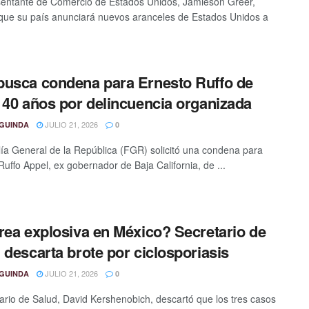
sentante de Comercio de Estados Unidos, Jamieson Greer,
 que su país anunciará nuevos aranceles de Estados Unidos a
usca condena para Ernesto Ruffo de
 40 años por delincuencia organizada
JULIO 21, 2026
GUINDA
0
lía General de la República (FGR) solicitó una condena para
Ruffo Appel, ex gobernador de Baja California, de ...
rea explosiva en México? Secretario de
 descarta brote por ciclosporiasis
JULIO 21, 2026
GUINDA
0
tario de Salud, David Kershenobich, descartó que los tres casos