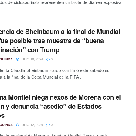
dos de ciclosporiasis representen un brote de diarrea explosiva
encia de Sheinbaum a la final de Mundial
fue posible tras muestra de “buena
inación” con Trump
JULIO 19, 2026
GUINDA
0
denta Claudia Sheinbaum Pardo confirmó este sábado su
a a la final de la Copa Mundial de la FIFA ...
na Montiel niega nexos de Morena con el
n y denuncia “asedio” de Estados
os
JULIO 12, 2026
GUINDA
0
denta nacional de Morena, Ariadna Montiel Reyes, negó