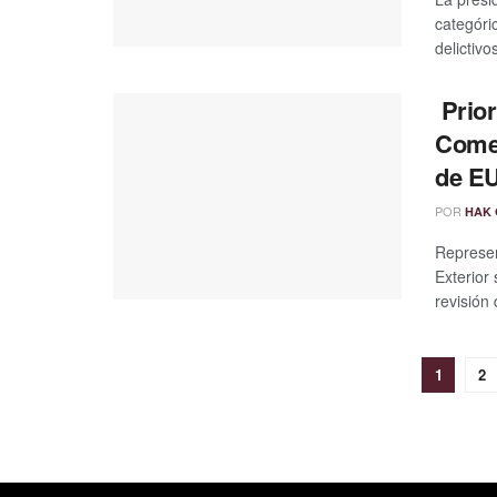
categóri
delictivo
Prior
Comer
de EU
POR
HAK 
Represen
Exterior
revisión 
1
2