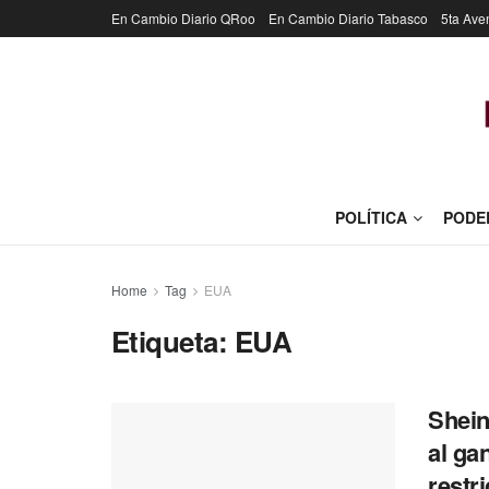
En Cambio Diario QRoo
En Cambio Diario Tabasco
5ta Ave
POLÍTICA
PODE
Home
Tag
EUA
Etiqueta:
EUA
Shein
al ga
restr