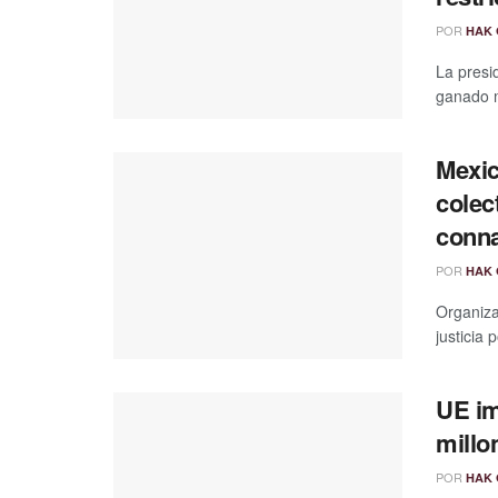
POR
HAK 
La presi
ganado m
Mexic
colec
conna
POR
HAK 
Organiza
justicia 
UE im
millo
POR
HAK 