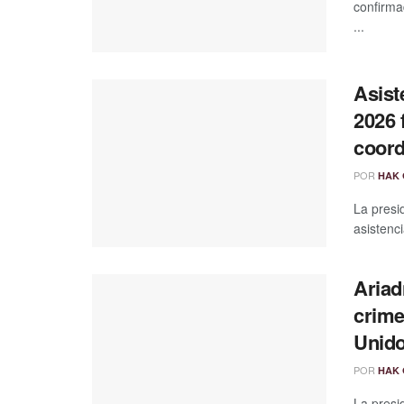
confirma
...
Asist
2026 
coord
POR
HAK 
La presi
asistenci
Ariad
crime
Unid
POR
HAK 
La presi