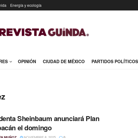
nida
Energía y ecología
RES
OPINIÓN
CIUDAD DE MÉXICO
PARTIDOS POLÍTICOS
ez
denta Sheinbaum anunciará Plan
acán el domingo
NOVIEMBRE 8, 2025
ÉN MUÑOZ
0