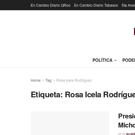
En Cambio Diario QRoo
En Cambio Diario Tabasco
5ta Ave
POLÍTICA
PODE
Home
Tag
Rosa Icela Rodríguez
Etiqueta:
Rosa Icela Rodrígu
Presi
Micho
POR
RUB