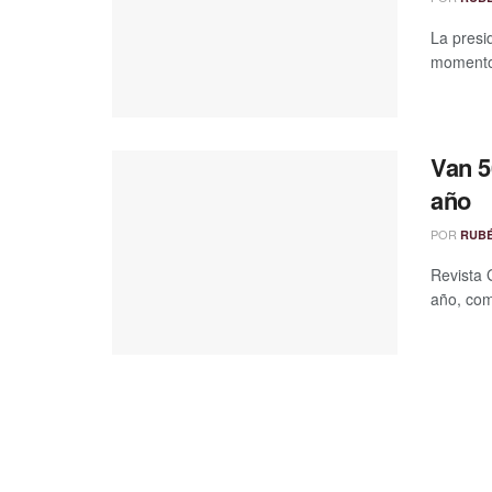
La presi
momento c
Van 5
año
POR
RUB
Revista 
año, com